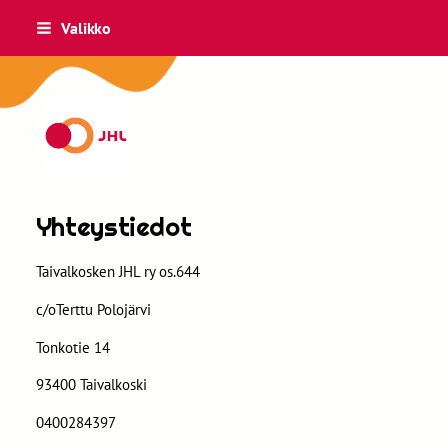
Siirry
Valikko
sivun
sisältöön
Taivalkosken JHL ry os.644
Yhteystiedot
Taivalkosken JHL ry os.644
c/oTerttu Polojärvi
Tonkotie 14
93400 Taivalkoski
0400284397